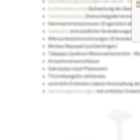
Durchblutungsstörungen der Beine - PAVK
Aortenaneurysma
(Aufweitung der Bauschl
Carotisstenosen
(Halsschalgaderverengun
Nierenarterienstenosen (Engstellen der Ni
Vaskulitis
(entzündliche Veränderungen z.B.
Mikrozirkulationsstörungen (Erkrankungen 
Morbus Raynaud (Leichenfinger)
Takayasu Syndrom Riesenzellarteriitis - M
Armarterienverschlüsse
Subclavian steal Phänomen
Thrombangiitis obliterans
arterielle Embolien (akute Verstopfung der
Gerinnungsstörungen
mit erhöhter Emboli