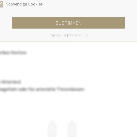
(Raucherbein, Schaufenstererkrankung)
Notwendige Cookies
agader)
g)
ZUSTIMMEN
erengefäße z.B. bei Bluthochdruck)
 bei Rheuma etc..)
Impressum
|
Datenschutz
der kleinen Gefäße - Kapillaren)
orbus Horton
 Arterien)
egefahr oder für arterielle Thrombosen