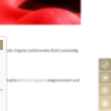
orgung der Organe (zuführendes Rohr) zuständig
des Kopfes (
Halsschlagader
) diagnostiziert und
re