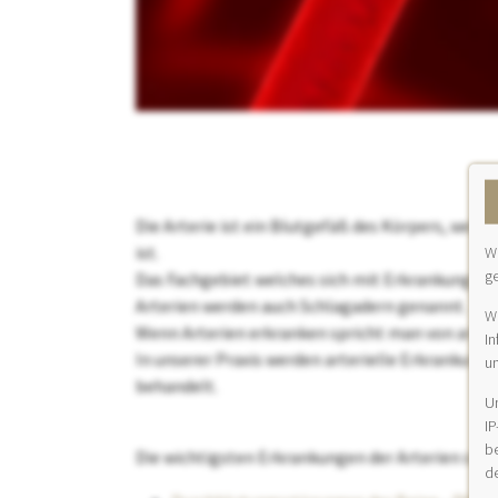
Die Arterie ist ein Blutgefäß des Körpers, wel
ist.
We
g
Das Fachgebiet welches sich mit Erkrankungen de
Arterien werden auch Schlagadern genannt.
W
Wenn Arterien erkranken spricht man von arter
In
In unserer Praxis werden arterielle Erkrankunge
u
behandelt.
U
IP
be
Die wichtigsten Erkrankungen der Arterien sind:
d