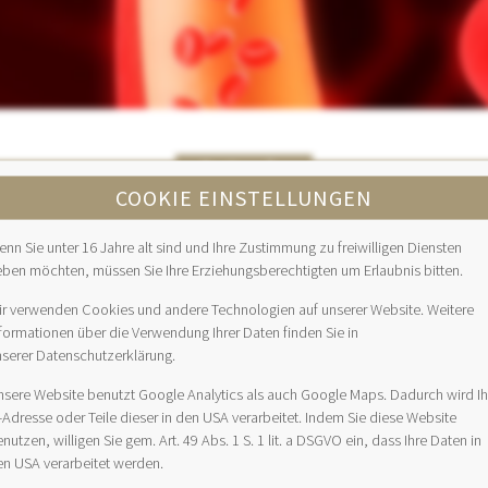
Arterie
COOKIE EINSTELLUNGEN
ches das sauerstoffreiche Blut vom Herz wegführt und für die Vers
nn Sie unter 16 Jahre alt sind und Ihre Zustimmung zu freiwilligen Diensten
eben möchten, müssen Sie Ihre Erziehungsberechtigten um Erlaubnis bitten.
r Arterien beschäftigt ist die
Angiologie.
ir verwenden Cookies und andere Technologien auf unserer Website. Weitere
iellen Durchblutungsstörungen.
formationen über die Verwendung Ihrer Daten finden Sie in
n der Beine (
PAVK
), Arme, Bauchorgane (
Bauchschlagader
) sowie 
nserer Datenschutzerklärung.
nsere Website benutzt Google Analytics als auch Google Maps. Dadurch wird Ih
-Adresse oder Teile dieser in den USA verarbeitet. Indem Sie diese Website
nutzen, willigen Sie gem. Art. 49 Abs. 1 S. 1 lit. a DSGVO ein, dass Ihre Daten in
en USA verarbeitet werden.