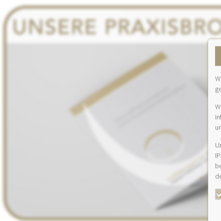
We
g
W
In
u
U
IP
be
d