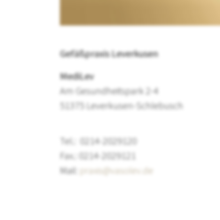
Gefäßpraxis Leverkusen
MediLev
Am Gesundheitspark 2-4
51375 Leverkusen-Schlebusch
Tel.: 0214-2029120
Fax.: 0214-2029121
Mail:
praxis@vasolev.de