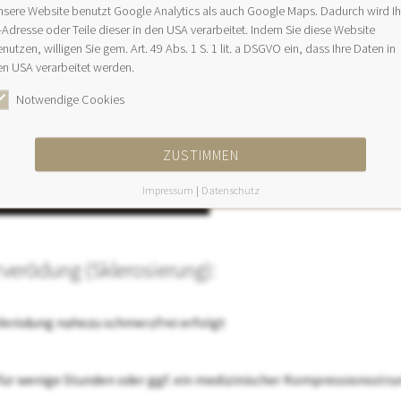
nsere Website benutzt Google Analytics als auch Google Maps. Dadurch wird Ih
-Adresse oder Teile dieser in den USA verarbeitet. Indem Sie diese Website
nutzen, willigen Sie gem. Art. 49 Abs. 1 S. 1 lit. a DSGVO ein, dass Ihre Daten in
en USA verarbeitet werden.
Notwendige Cookies
ZUSTIMMEN
Impressum
|
Datenschutz
rverödung (Sklerosierung):
e Verödung nahezu schmerzfrei erfolgt
für wenige Stunden oder ggf. ein medizinischer Kompressionsstr