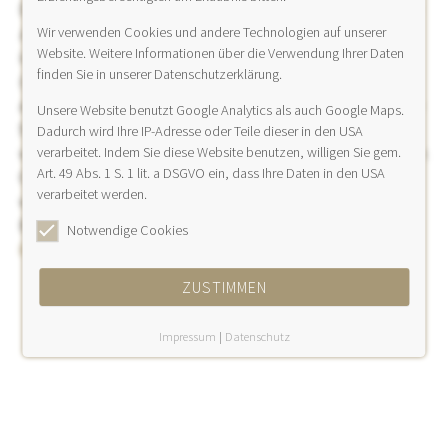
Das ELVES Radial Laserverfahren ist eine sanfte Alternative
zum klassischen Venenziehen (Stripping). Bei dieser
Wir verwenden Cookies und andere Technologien auf unserer
Website. Weitere Informationen über die Verwendung Ihrer Daten
innovativen Methode wird die erkrankte
Vene
endoluminal
finden Sie in unserer Datenschutzerklärung.
(von innen) unter ständiger Ultraschallkontrolle
ausgeschaltet und kann im Körper verbleiben. Chirurgische
Unsere Website benutzt Google Analytics als auch Google Maps.
Schnitte und massive Blutergüsse können vermieden
Dadurch wird Ihre IP-Adresse oder Teile dieser in den USA
werden. Der Eingriff ist in örtlicher Betäubung durchführbar.
verarbeitet. Indem Sie diese Website benutzen, willigen Sie gem.
Art. 49 Abs. 1 S. 1 lit. a DSGVO ein, dass Ihre Daten in den USA
Ob diese Methode für Ihr Krampfaderleiden geeignet ist,
verarbeitet werden.
wird in einem ausführlichen Untersuchungs- und
Beratungsgespräch durch den erfahrenen Gefäßmediziner
Notwendige Cookies
Dr. Linz
erörtert.
ZUSTIMMEN
Impressum
|
Datenschutz